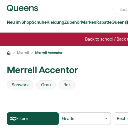
Neu im Shop
Schuhe
Kleidung
Zubehör
Marken
Rabatte
Queens
Back to school / Back 
Merrell
Merrell Accentor
Merrell Accentor
Schwarz
Grau
Rot
Filtern
Größe
Rechn