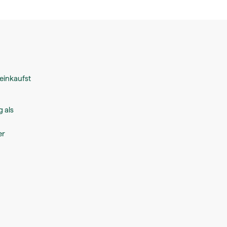
einkaufst
g als
er