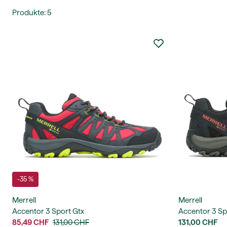
Produkte
:
5
-35 %
Merrell
Merrell
Accentor 3 Sport Gtx
Accentor 3 Sp
85,49 CHF
131,00 CHF
131,00 CHF