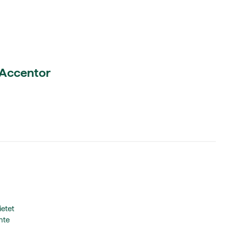
l Accentor
ietet
nte