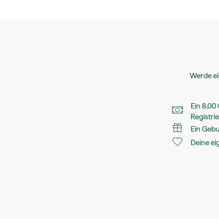
Werde ei
Ein 8,00
Registri
Ein Geb
Deine ei